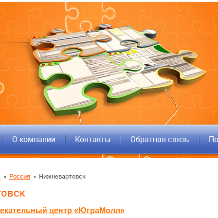
О компании
Контакты
Обратная связь
По
ы
»
Россия
»
Нижневартовск
овск
лекательный центр «ЮграМолл»