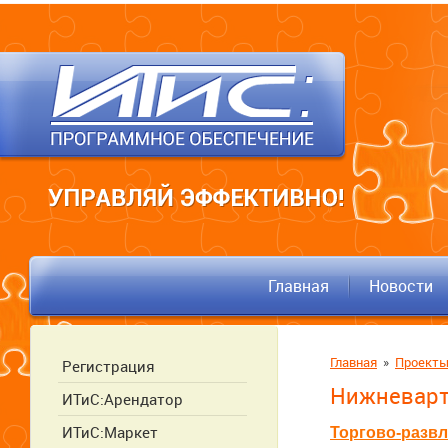
Главная
Новости
Главная
»
Проект
Регистрация
Нижневарт
ИТиС:Арендатор
ИТиС:Маркет
Торгово-разв