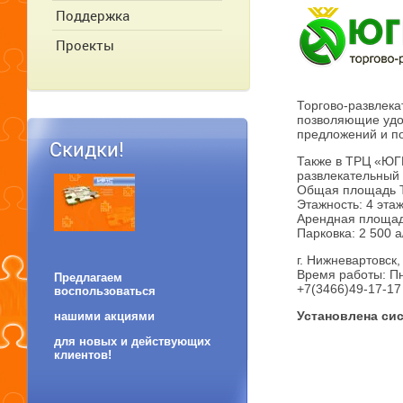
Поддержка
Проекты
Торгово-развлека
позволяющие удо
предложений и по
Скидки!
Также в ТРЦ «ЮГР
развлекательный
Общая площадь Т
Этажность: 4 эта
Арендная площад
Парковка: 2 500 а
г. Нижневартовск,
Время работы: Пн
Предлагаем
+7(3466)49-17-17
воспользоваться
Установлена сис
нашими акциями
для новых и действующих
клиентов!